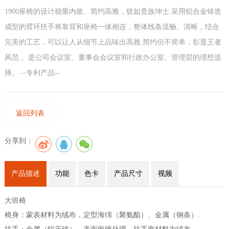
1900座椅的设计稳重内敛、简约高雅，犹如贵族坤士.采用铝合金铸造
成型的臂环扶手将靠背和座椅一体相连，整体线条流畅、清晰，结合
完美的工艺，可以让人从细节上品味出高雅,简约但不简单，彰显王者
风范 。是公司会议室、董事会会议室和行政办公室、管理层的理想选
择。 --专利产品--
返回列表
分享到：
产品描述
功能
色卡
产品尺寸
视频
大班椅
椅身：蒙表材料为
绒布，
定型海绵（聚氨酯）
、金属（钢条）
.